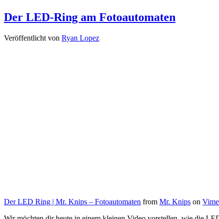
Der LED-Ring am Fotoautomaten
Veröffentlicht von
Ryan Lopez
Der LED Ring | Mr. Knips – Fotoautomaten
from
Mr. Knips
on
Vime
Wir möchten dir heute in einem kleinen Video vorstellen, wie die LE